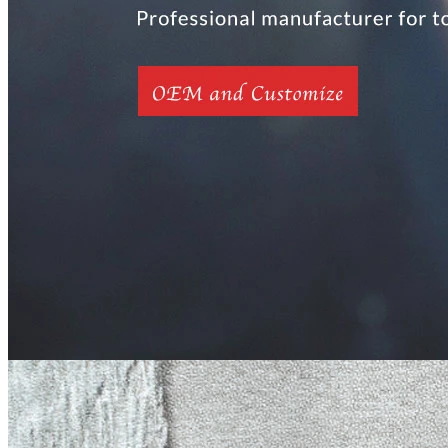
Home
เกี่ยวกับเรา
สินค้า
อุปกรณ์ชกมวย
อุปกรณ์วีค
กระเป๋ายิม
อุปกรณ์ฝึกอบรมและการฝึกสอน
ชุดกีฬา
กระเป๋าสำหรับกิจกรรมกลางแจ้ง
กระเป๋าเดินทาง
กระเป๋าพักผ่อน
ข่าว
ความรู้
ติดต่อเรา
ข้อเสนอแนะ