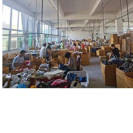
Xiamen Keanos Sports Co., Ltd
KEANOS SPORTS เป็นผู้ผลิตอุปกรณ์ชกมวยคุณภาพสูง
อุปกรณ์ MMA เสื่อโยคะ ชุดกีฬาและฟิตเนส และอุปกรณ์เสริม
ทั้งสำหรับเด็กและผู้ใหญ่ รวมถึง นวมชกมวย ถุงมือแบบถุง นวม