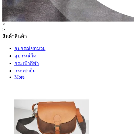
<
>
สินค้า
สินค้า
อุปกรณ์ชกมวย
อุปกรณ์วีค
กระเป๋ากีฬา
กระเป๋ายิม
More+