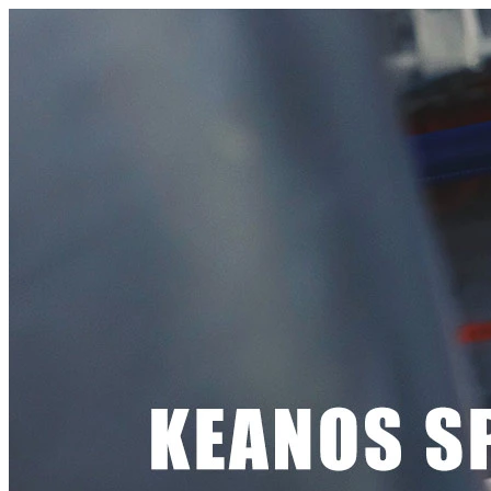
Call Us:
+86-592-5528715
Email:
wendy@keanos.com
Language
ไทย
English
Srbija jezik (latinica)
slovenščina
한국어
বাংলা
Deutsch
Català
Polski
Eesti
українська
Español
Nederlands