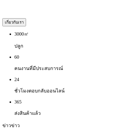
คาราเต้ นวม กระสอบทราย ที่ป้องกันศีรษะ สนับแข้ง , MMA
shorts, MMA uniforms, Rush guard ฯลฯ ในประเทศจีน
เกี่ยวกับเรา
3000㎡
ปลูก
60
คนงานที่มีประสบการณ์
24
ชั่วโมงตอบกลับออนไลน์
365
ส่งสินค้าแล้ว
ข่าว
ข่าว