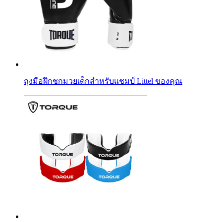
ถุงมือฝึกชกมวยเด็กสำหรับแชมป์ Littel ของคุณ